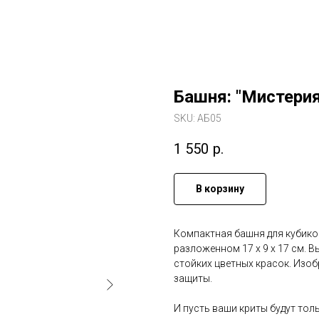
Башня: "Мистерия
SKU:
АБ05
1 550
р.
В корзину
Компактная башня для кубиков,
разложенном 17 х 9 х 17 см. 
стойких цветных красок. Изо
защиты.
И пусть ваши криты будут тол