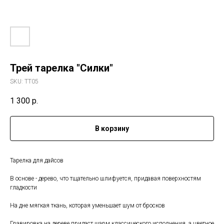
Трей тарелка "Силки"
SKU:
ТТ05
1 300
р.
В корзину
Тарелка для дайсов
В основе - дерево, что тщательно шлифуется, придавая поверхностям
гладкости
На дне мягкая ткань, которая уменьшает шум от бросков
Гравировка на дереве придаст шарм классического исполнения, а цветное