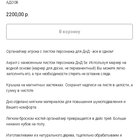
АДО08
2200,00
р.
В корзину
Органайзер игрока с листом персонажа для ДнД - все в одном!
Акрил с нанесенным листом персонажа ДнД 5е. Используя маркер на
водной основе (маркер для доски, не перманентный) Вы можете легко
заполнить его, а при необходимости стереть не оставив следа.
Крышка на магнитных застежках. Сохранит надписи на листе в целости, а
сумку в чистоте.
Дно отделано мягким материалом для повышения шумоподавления и
Вашего комфорта.
Легким броском костей органайзер превращается в дайс трей. Больше
никаких кубов на полу.
Изготавливаем из натурального дерева, тщательно обрабатываем и