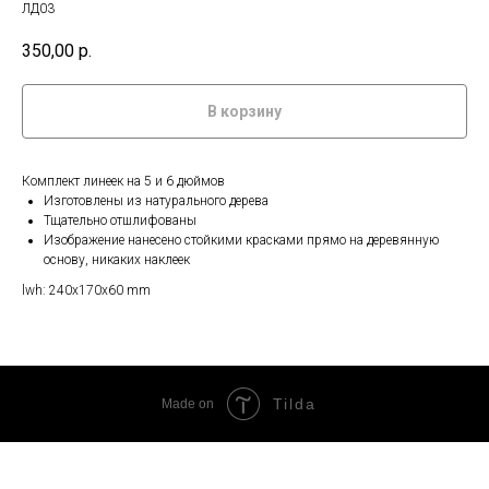
ЛД03
350,00
р.
В корзину
Комплект линеек на 5 и 6 дюймов
Изготовлены из натурального дерева
Тщательно отшлифованы
Изображение нанесено стойкими красками прямо на деревянную
основу, никаких наклеек
lwh: 240x170x60 mm
Tilda
Made on