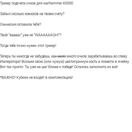
Трекер подсчета очков для warhammer 40000
Забыл сколько ксеносов на твоем счету?
Омниссия оставила тебя?
Твой "ваааах" уже не "WAAAAAAGH!"?
Тогда тебе точно нужен этот трекер!
Теперь ты никогда не забудешь, как ̶м̶а̶л̶о̶ много очков зарабатываешь во славу
Императора! Возьми свою (или чужую) шестигранную кость и помести в ячейку.
Вот так просто. Ты уже на шаг ближе к победе! Осталось заполнить их все!
*ВАЖНО! Кубики не входят в комплектацию!